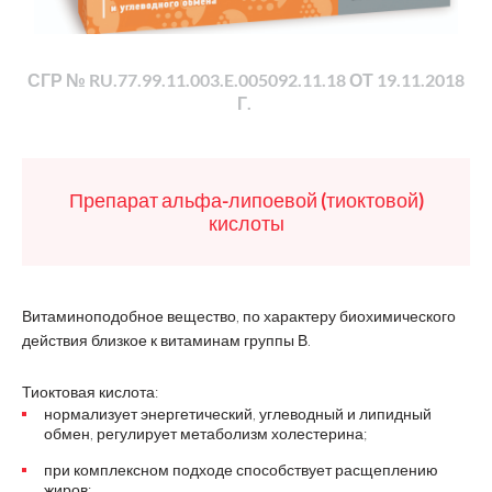
СГР № RU.77.99.11.003.E.005092.11.18 ОТ 19.11.2018
Г.
Препарат альфа-липоевой (тиоктовой)
кислоты
Витаминоподобное вещество, по характеру биохимического
действия близкое к витаминам группы В.
Тиоктовая кислота:
нормализует энергетический, углеводный и липидный
обмен, регулирует метаболизм холестерина;
при комплексном подходе способствует расщеплению
жиров;