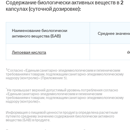
Содержание биологически активных веществ в 2
капсулах (суточной дозировке):
Наименование биологически
Среднее значен
активного вещества (БАВ)
Липоевая кислота
6
1
Согласно «Единым санитарно-эпидемиологическим и гигиеническим
требованиям к товарам, подлежащим санитарно-эпидемиологическому
надзору (контролю)» (Приложение 5).
*
Не превышает верхний допустимый уровень потребления согласно
«Единым санитарно-эпидемиологическим и гигиеническим
требованиям к товарам, подлежащим санитарно-эпидемиологическому
надзору (контролю)».
Информация о пищевой ценности продукта определена расчетным
путем по среднему значению содержания биологически активного
вещества (БАВ) в продукте.