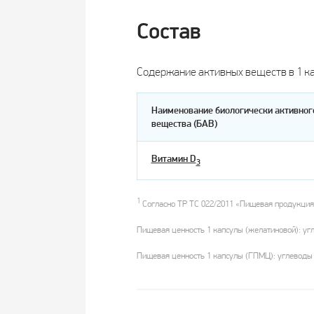
Состав
Содержание активных веществ в 1 ка
Наименование биологически активног
вещества (БАВ)
Витамин D
3
1
Согласно ТР ТС 022/2011 «Пищевая продукция 
Пищевая ценность 1 капсулы (желатиновой): угл
Пищевая ценность 1 капсулы (ГПМЦ): углеводы 