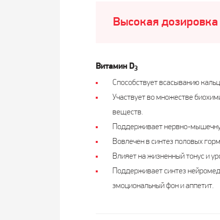
Высокая дозировка 
Витамин D
3
Способствует всасыванию кальци
Участвует во множестве биохими
веществ.
Поддерживает нервно-мышечную
Вовлечен в синтез половых горм
Влияет на жизненный тонус и ур
Поддерживает синтез нейромедиа
эмоциональный фон и аппетит.