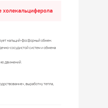
ме холекальциферола
ирует кальций-фосфорный обмен.
дечно-сосудистой систем и обмена
ию движений.
одрствование», выработку тепла,