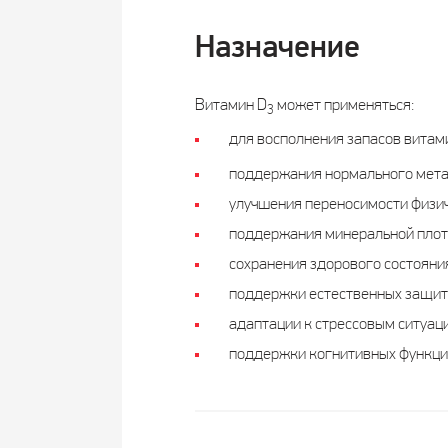
Назначение
Витамин D
может применяться:
3
для восполнения запасов витам
поддержания нормального мета
улучшения переносимости физич
поддержания минеральной плотн
сохранения здорового состояния
поддержки естественных защитн
адаптации к стрессовым ситуац
поддержки когнитивных функци