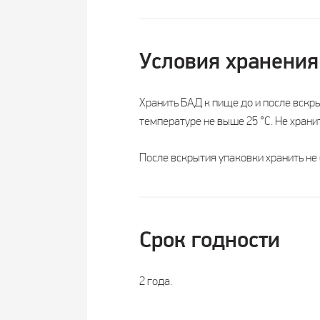
Длительность приема
1 мес
Возрастная категория
Взрос
Условия хранения
В суточной дозировке:
Хранить БАД к пище до и после вскр
температуре не выше 25 °С. Не хранит
50 мкг 
Витамин D
3
МЕ)
После вскрытия упаковки хранить не 
Срок годности
2 года.