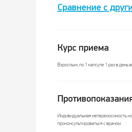
Сравнение с друг
Лайко 
Витами
Название
2000 
Курс приема
Регистрация
БА
Взрослым, по 1 капсуле 1 раз в ден
Производитель
ВТ
Страна производства
Росс
Противопоказани
Форма выпуска
капсу
Индивидуальная непереносимость ко
проконсультироваться с врачом.
Суточная дозировка
1 капс