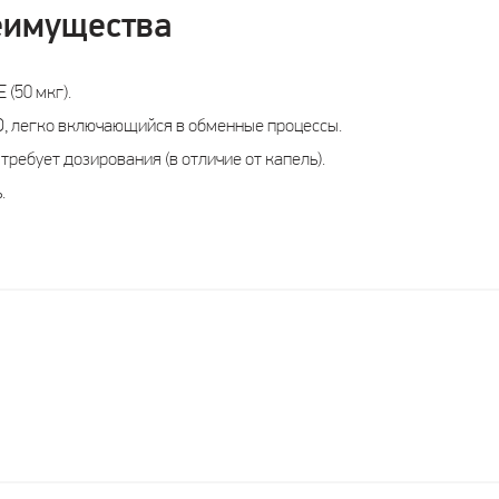
еимущества
(50 мкг).
, легко включающийся в обменные процессы.
требует дозирования (в отличие от капель).
.