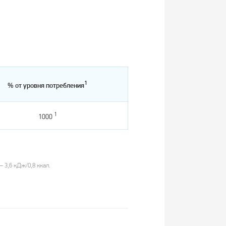
1
% от уровня потребления
1
1000
 3,6 кДж/0,8 ккал.