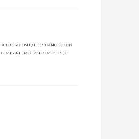
1 месяц
2-3 месяца
Взрослые
Взрослые
 недоступном для детей месте при
ранить вдали от источника тепла.
10 мкг
15 мкг (600 МЕ)
(400 МЕ)