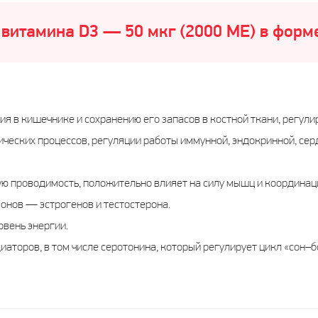
витамина D3 — 50 мкг (2000 МЕ) в фор
я в кишечнике и сохранению его запасов в костной ткани, регул
ческих процессов, регуляции работы иммунной, эндокринной, сер
 проводимость, положительно влияет на силу мышц и координац
онов — эстрогенов и тестостерона.
овень энергии.
торов, в том числе серотонина, который регулирует цикл «сон–б