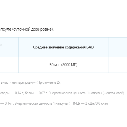
псуле (суточной дозировке):
о
Среднее значение содержания БАВ
50 мкг (2000 МЕ)
в части ее маркировки» (Приложение 2).
еводы — 0,14 г; белки — 0,07 г. Энергетическая ценность 1 капсулы (желатиновой) —
— 0,14 г. Энергетическая ценность 1 капсулы (ГПМЦ) — 2 кДж/0,6 ккал.