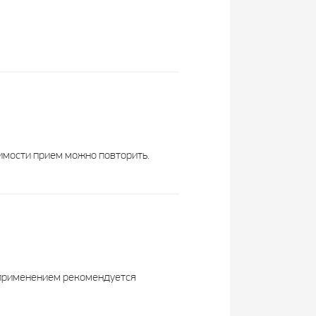
Витамин
Solgar Vitamin
Д
D
3
3
БАД
БАД
димости прием можно повторить.
Летофарм
Solgar Inc.
Россия
США
капсулы
капсулы
 применением рекомендуется
1 капсула
1 капсула