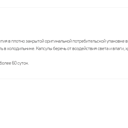
яц
1 месяц
1 месяц
1-2 месяца
лые
Взрослые
Взрослые
Взрослые
ытия в плотно закрытой оригинальной потребительской упаковке в
ь в холодильнике. Капсулы беречь от воздействия света и влаги, х
(2000
50 мкг (2000
15 мкг (600 МЕ)
10 мкг (400 МЕ)
МЕ)
более 60 суток.