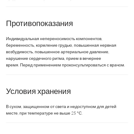
Производитель
ВТФ
Эвалар
Противопоказания
Страна производства
Россия
Россия
Форма выпуска
Капсулы
Капсулы
Индивидуальная непереносимость компонентов,
беременность, кормление грудью, повышенная нервная
возбудимость, повышенное артериальное давление,
нарушение сердечного ритма, прием в вечернее
Суточная доза
1-2 капс.
2 капс.
время. Перед применением проконсультироваться с врачом.
Условия хранения
не менее 1
Курс
1 месяц
месяца
В сухом, защищенном от света и недоступном для детей
Срок годности
2 года
2 года
месте, при температуре не выше 25 °С.
Состав