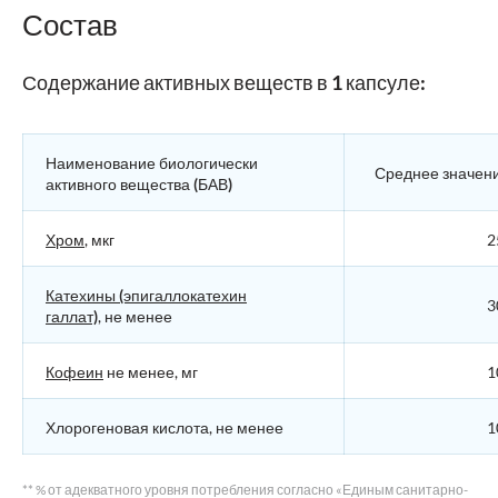
Состав
Содержание активных веществ в 1 капсуле:
Наименование биологически
Среднее значен
активного вещества (БАВ)
Хром
, мкг
2
Катехины (эпигаллокатехин
3
галлат)
, не менее
Кофеин
не менее, мг
1
Хлорогеновая кислота, не менее
1
** % от адекватного уровня потребления согласно «Единым санитарно-