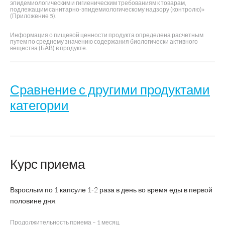
эпидемиологическим и гигиеническим требованиям к товарам,
подлежащим санитарно-эпидемиологическому надзору (контролю)»
(Приложение 5).
Информация о пищевой ценности продукта определена расчетным
путем по среднему значению содержания биологически активного
вещества (БАВ) в продукте.
Сравнение с другими продуктами
категории
Комплекс
Турбослим
Курс приема
экстрактов
День
Название
зеленого
усиленная
чая, кофе
формула
и гуараны
Взрослым по 1 капсуле 1-2 раза в день во время еды в первой
половине дня.
Продолжительность приема – 1 месяц.