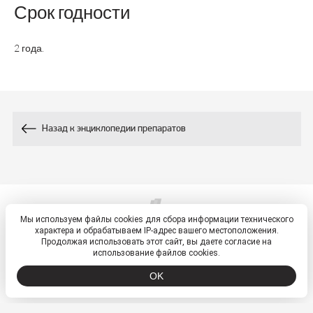
Срок годности
-
-
Витамин В1, мг
2 года.
-
-
Витамин В6, мг
25
70
Хром, мкг
-
-
Инулин, мг
Назад к энциклопедии препаратов
10
9
Кофеин, мг
-
-
Катехины, мг
Мы используем файлы cookies для сбора информации технического
© 2026, ETM - портал
характера и обрабатываем IP-адрес вашего местоположения.
-
-
Проантоцианидины, мг
Политика обработки персональных данных
Продолжая использовать этот сайт, вы даете согласие на
использование файлов cookies.
-
-
Пищевые волокна, мг
OK
ООО «ВТФ» ОГРН 1027700549942 ИНН 7701250210
-
75
L-карнитин, мг