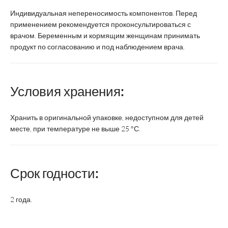
Индивидуальная непереносимость компонентов. Перед
Форма выпуска
капсулы
таблетки
применением рекомендуется проконсультироваться с
врачом. Беременным и кормящим женщинам принимать
Суточная доза
1 капсула
1 таблетка
продукт по согласованию и под наблюдением врача.
Курс
1 месяц
2 месяца
Условия хранения:
Возрастная
Взрослые
Взрослые
категория
Хранить в оригинальной упаковке, недоступном для детей
месте, при температуре не выше 25 °С.
Состав:
Фолиевая
0,4
0,4
кислота, мг
Срок годности:
2 года.