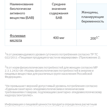
Наименование
Среднее
биологически
значение
Женщины,
активного
содержания
планирующие
вещества (БАВ)
БАВ
беременность
Фолиевая
1,*
400 мкг
200
кислота
1
% от рекомендуемого уровня суточного потребления согласно ТР ТС
022/2011 «Пищевая продукция в части ее маркировки» (Приложение 2).
2
% от норм физиологических потребностей для женщин согласно МР
2.3.1.2432-08 «Нормы физиологических потребностей в энергии и
пищевых веществах для различных групп населения Российской
Федерации».
*Не превышает верхний допустимый уровень потребления согласно
«Единым санитарно-эпидемиологическим и гигиеническим
требованиям к товарам, подлежащим санитарно-эпидемиологическому
надзору (контролю)».
Информация о пищевой ценности продукта определена расчетным