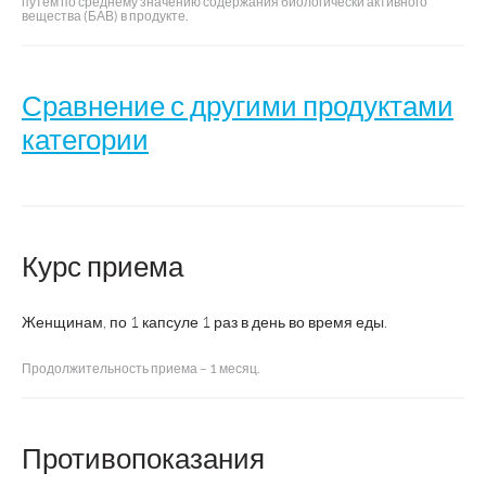
путем по среднему значению содержания биологически активного
вещества (БАВ) в продукте.
Сравнение с другими продуктами
категории
9 месяцев
VitUmnus Фолат
Название
Фолиевая
Курс приема
400 мкг
кислота
Женщинам, по 1 капсуле 1 раз в день во время еды.
Валента
Производитель
ВТФ
Фармацевтика
Продолжительность приема – 1 месяц.
Страна
Россия
Россия
производства
Противопоказания
Регистрация
БАД
БАД