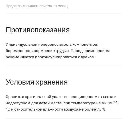
Продолжительность приема – 1 месяц.
Регистрация
БАД
Форма выпуска
Капсулы
Противопоказания
Суточная доза
1 капсула
Индивидуальная непереносимость компонентов,
беременность, кормление грудью. Перед применением
Курс
1 месяц
рекомендуется проконсультироваться с врачом.
Срок годности
3 года
Условия хранения
Возрастная категория
Взрослые
Хранить в оригинальной упаковке в защищенном от света и
Состав
недоступном для детей месте, при температуре не выше 25
°С и относительной влажности воздуха не более 75 %.
6
Лютеин, мг
-
Зеаксантин, мкг