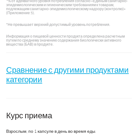
% от адекватного уровня потребления согласно «Единым санитарно-
эпидемиологическим и гигиеническим требованиям к товарам,
подлежащим санитарно-эпидемиологическому надзору (контролю)»
(Приложение 5).
*Не превышает верхний допустимый уровень потребления.
Информация о пищевой ценности продукта определена расчетным
путем по среднему значению содержания биологически активного
вещества (БАВ) в продукте.
Сравнение с другими продуктами
категории
Название
Лютеин Максимум
Курс приема
Производитель
ВТФ
Взрослым, по 1 капсуле в день во время еды.
Страна производства
Россия