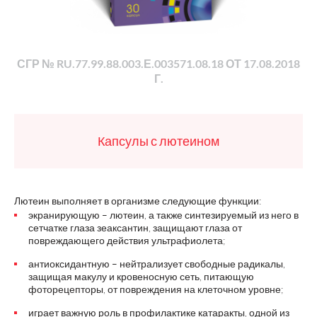
СГР № RU.77.99.88.003.Е.003571.08.18 ОТ 17.08.2018
Г.
Капсулы с лютеином
Лютеин выполняет в организме следующие функции:
экранирующую – лютеин, а также синтезируемый из него в
сетчатке глаза зеаксантин, защищают глаза от
повреждающего действия ультрафиолета;
антиоксидантную – нейтрализует свободные радикалы,
защищая макулу и кровеносную сеть, питающую
фоторецепторы, от повреждения на клеточном уровне;
играет важную роль в профилактике катаракты, одной из