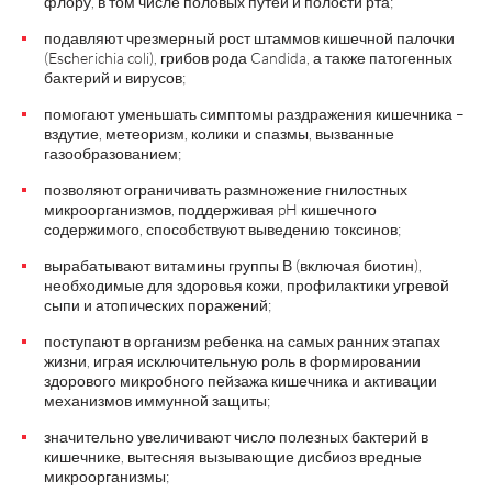
флору, в том числе половых путей и полости рта;
подавляют чрезмерный рост штаммов кишечной палочки
(Esсherichia coli), грибов рода Candida, а также патогенных
бактерий и вирусов;
помогают уменьшать симптомы раздражения кишечника –
вздутие, метеоризм, колики и спазмы, вызванные
газообразованием;
позволяют ограничивать размножение гнилостных
микроорганизмов, поддерживая pH кишечного
содержимого, способствуют выведению токсинов;
вырабатывают витамины группы В (включая биотин),
необходимые для здоровья кожи, профилактики угревой
сыпи и атопических поражений;
поступают в организм ребенка на самых ранних этапах
жизни, играя исключительную роль в формировании
здорового микробного пейзажа кишечника и активации
механизмов иммунной защиты;
значительно увеличивают число полезных бактерий в
кишечнике, вытесняя вызывающие дисбиоз вредные
микроорганизмы;