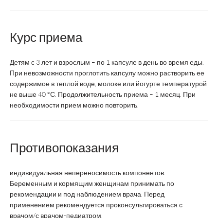
Название
Синобактин Премиум
Синоб
Курс приема
Производитель
ВТФ
Детям с 3 лет и взрослым – по 1 капсуле в день во время еды.
Страна производства
Канада
При невозможности проглотить капсулу можно растворить ее
содержимое в теплой воде, молоке или йогурте температурой
Форма выпуска
капсулы
не выше 40 °С. Продолжительность приема – 1 месяц. При
необходимости прием можно повторить.
Противопоказания
Суточная доза
1 капсула
1
индивидуальная непереносимость компонентов.
Беременным и кормящим женщинам принимать по
рекомендации и под наблюдением врача. Перед
применением рекомендуется проконсультироваться с
Курс
1 месяц
врачом/с врачом-педиатром.