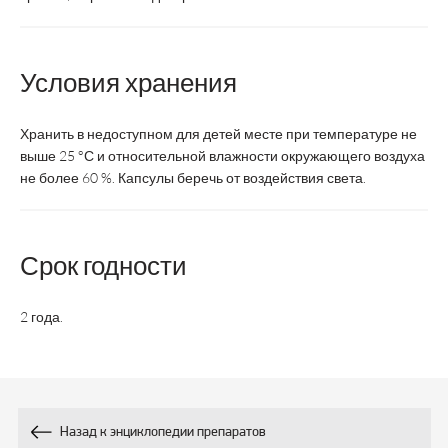
Срок годности
2 года
Условия хранения
дети с 3 лет и
дет
Возрастная категория
взрослые
в
Хранить в недоступном для детей месте при температуре не
Состав на одну капсулу/саше:
выше 25 °С и относительной влажности окружающего воздуха
не более 60 %. Капсулы беречь от воздействия света.
Общее количество
9
1 × 10
КОЕ
1 
бактерий
Срок годности
9
Bifidobacterium
0,5 × 10
КОЕ
0,35
2 года.
9
Lactobacillus
0,4 × 10
КОЕ
0,35
Streptococcus
9
0,1 × 10
КОЕ
0,3
thermophilus
Назад к энциклопедии препаратов