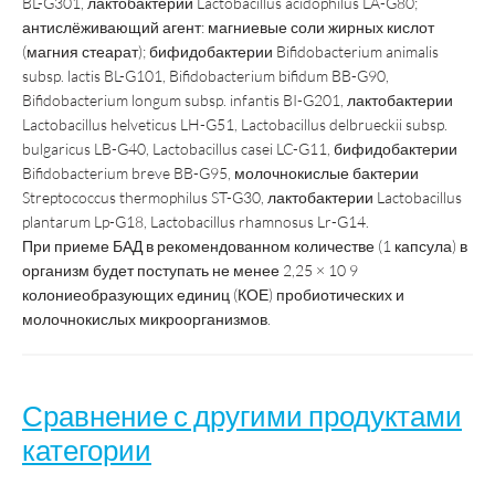
BL-G301, лактобактерии Lactobacillus acidophilus LA-G80;
антислёживающий агент: магниевые соли жирных кислот
(магния стеарат); бифидобактерии Bifidobacterium animalis
subsp. lactis BL-G101, Bifidobacterium bifidum BB-G90,
Bifidobacterium longum subsp. infantis BI-G201, лактобактерии
Lactobacillus helveticus LH-G51, Lactobacillus delbrueckii subsp.
bulgaricus LB-G40, Lactobacillus casei LC-G11, бифидобактерии
Bifidobacterium breve BB-G95, молочнокислые бактерии
Streptococcus thermophilus ST-G30, лактобактерии Lactobacillus
plantarum Lp-G18, Lactobacillus rhamnosus Lr-G14.
При приеме БАД в рекомендованном количестве (1 капсула) в
организм будет поступать не менее 2,25 × 10 9
колониеобразующих единиц (КОЕ) пробиотических и
молочнокислых микроорганизмов.
Сравнение с другими продуктами
категории