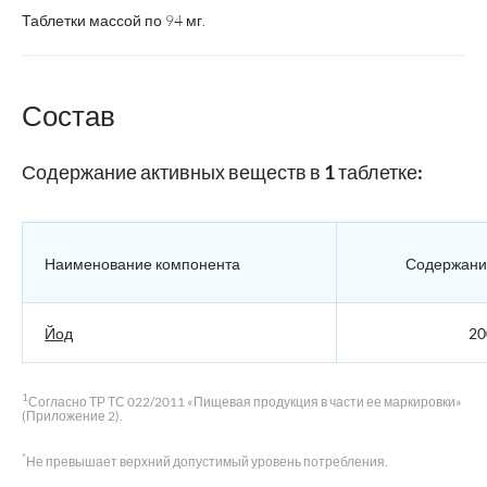
Таблетки массой по 94 мг.
Состав
Содержание активных веществ в 1 таблетке:
Наименование компонента
Содержание
Йод
20
1
Согласно ТР ТС 022/2011 «Пищевая продукция в части ее маркировки»
(Приложение 2).
*
Не превышает верхний допустимый уровень потребления.