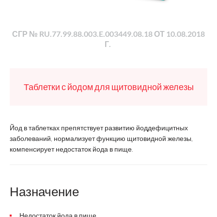
СГР № RU.77.99.88.003.E.003449.08.18 ОТ 10.08.2018
Г.
Таблетки с йодом для щитовидной железы
Йод в таблетках препятствует развитию йоддефицитных
заболеваний, нормализует функцию щитовидной железы,
компенсирует недостаток йода в пище.
Назначение
Недостаток йода в пище.