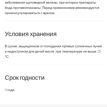
заболевания щитовидной железы, при которых препараты
Срок годности
3 года
йода противопоказаны. Перед применением рекомендуется
проконсультироваться с врачом.
Возрастная категория
Взрослые
Состав
Условия хранения
0,2
Йод, мг
В сухом, защищенном от попадания прямых солнечных лучей
и недоступном для детей месте, при температуре не выше 25
-
Лактоза, мг
°С.
Х
Декстроза, мг
Срок годности
3 года.