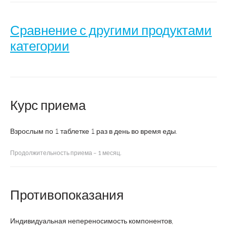
Сравнение с другими продуктами
категории
Название
Йод Ликсивум
Курс приема
Производитель
ВТФ
Взрослым по 1 таблетке 1 раз в день во время еды.
Страна производства
Россия
Продолжительность приема – 1 месяц.
Форма выпуска
таблетки
Суточная доза
1 таблетка
Противопоказания
Курс
1 месяц
Индивидуальная непереносимость компонентов,